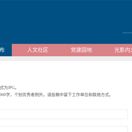
布
人文社区
党建园地
光影内
式为JPG。
000字，个别优秀者例外。请投稿中留下工作单位和联络方式。