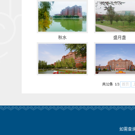
秋水
盛月盏
共32条 1/3
首页
如需查询新