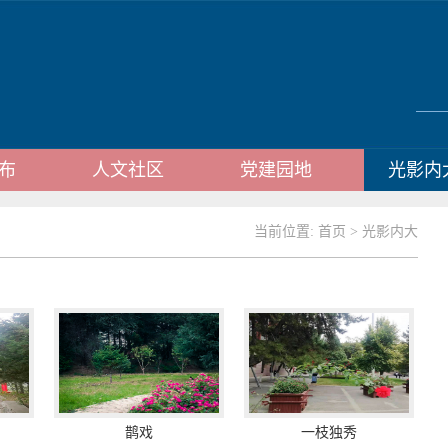
布
人文社区
党建园地
光影内
当前位置:
首页
>
光影内大
鹊戏
一枝独秀