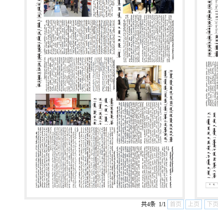
共4条 1/1
首页
上页
下