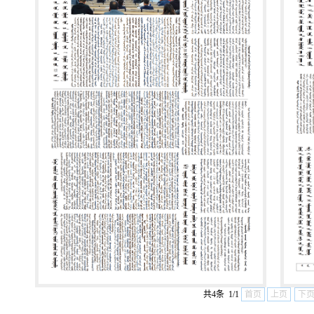
共4条 1/1
首页
上页
下