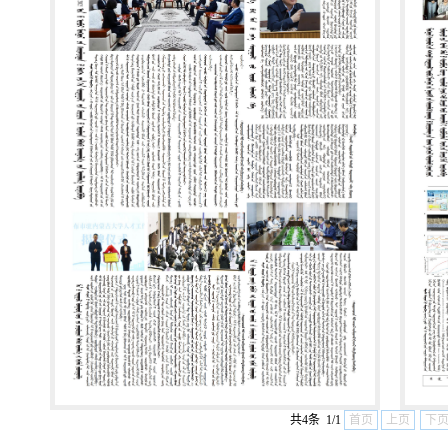
共4条 1/1
首页
上页
下