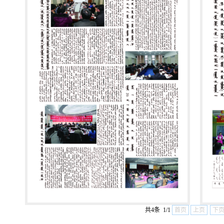
共4条 1/1
首页
上页
下